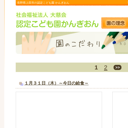
長野県上田市の認定こども園 かんぎおん
1
2
１月３１日（木）～今日の給食～