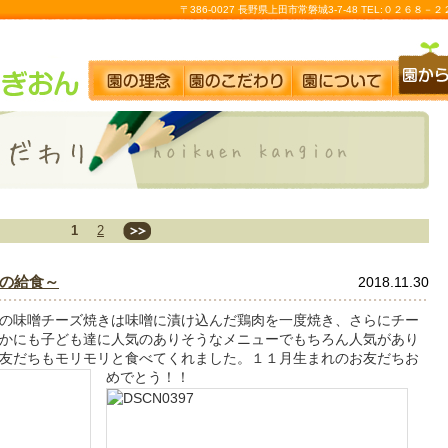
〒386-0027 長野県上田市常磐城3-7-48 TEL:０２６８
1
2
の給食～
2018.11.30
の味噌チーズ焼きは味噌に漬け込んだ鶏肉を一度焼き、さらにチー
かにも子ども達に人気のありそうなメニューでもちろん人気があり
友だちもモリモリと食べてくれました。１１月生まれのお友だちお
めでとう！！