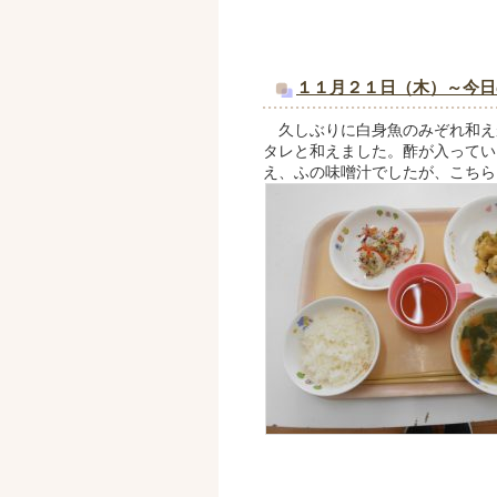
１１月２１日（木）～今日
久しぶりに白身魚のみぞれ和え
タレと和えました。酢が入ってい
え、ふの味噌汁でしたが、こちら