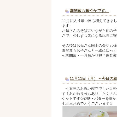
園開放も賑やかです。
11月に入り寒い日も増えてきま
ます。
お母さんのそばにいながら他の子
さで、少しずつ気になる玩具に寄
その後はお母さん同士の会話も弾
園開放もお子さんと一緒にゆ
≪園開放・一時預かり担当保育教
11月11日（月）～今日の
七五三のお祝い献立でした✩三
す！おかわり分もあり、たくさん
ケットです✩砂糖・バターを溶か
七五三おめでとうございます✩