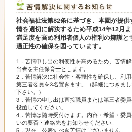
社会福祉法第82条に基づき、本園が提
情を適切に解決するため平成14年12月
満足度を高め利用者個人の権利の擁護と
適正性の確保を図っています。
1．苦情申し出の利便性を高めるため、苦情
当者を主任保育士とします。
2．苦情解決に社会性・客観性を確保し、利
第三者委員を3名置きます。（詳細につきま
下さい。）
3．苦情の申し出は直接職員または第三者委
投函してください。
4．苦情は随時受付けます。内容・希望・委
いの要否・連絡先をお知らせください。
5．現在、公表すべき苦情はございません。