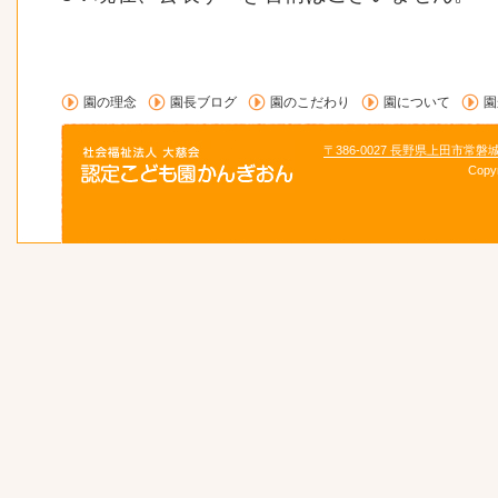
園の理念
園長ブログ
園のこだわり
園について
園
〒386-0027 長野県上田市常磐
Copy