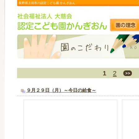
長野県上田市の認定こども園 かんぎおん
1
2
９月２９日（月）～今日の給食～