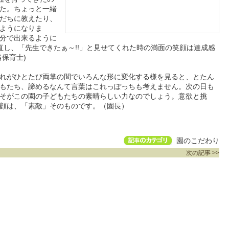
た。ちょっと一緒
だちに教えたり、
ようになりま
分で出来るように
直し、「先生できたぁ～!!」と見せてくれた時の満面の笑顔は達成感
保育士)
れがひとたび両掌の間でいろんな形に変化する様を見ると、とたん
もたち、諦めるなんて言葉はこれっぽっちも考えません。次の日も
そがこの園の子どもたちの素晴らしい力なのでしょう。意欲と挑
顔は、「素敵」そのものです。（園長）
園のこだわり
次の記事 >>