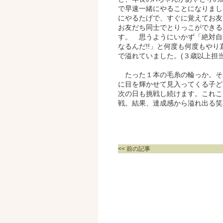
で早速一緒にやることになりまし
にやるたげで、すぐに覚えてお友
お友だち同士でとりっこができる
す。 思うようにいかず「絶対自
なるんだ!!」と何度も何度もやり
で溢れていました。(３歳以上担当
たった１本の毛糸の輪っか。そ
に目を輝かせて見入ってくる子ど
次の日も挑戦し続けます。これこ
戦。結果、達成感から溢れ出る笑
<< 前の記事