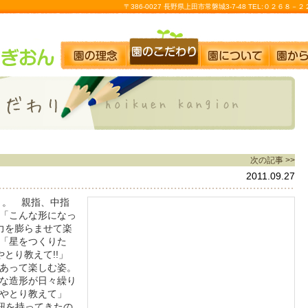
〒386-0027 長野県上田市常磐城3-7-48 TEL:０２６８
次の記事 >>
2011.09.27
」。 親指、中指
「こんな形になっ
力を膨らませて楽
「星をつくりた
とり教えて!!」
あって楽しむ姿。
な造形が日々繰り
やとり教えて」
紐を持ってきたの