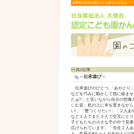
長野県上田市の認定こども園 かんぎおん
<< 前の記事
– 伝承遊び –
伝承遊びのひとつ 「あやとり
などを巧みに動かして指に絡ませ
たぁ!!」と言いながら自分の想像
しむ姿。机の上に本を置きながら
い!」「蟹つくりたい!」「２人あや
など１人でまた２人で交互にとり
子どもたちの小さな手の中で見事
広げられています。「先生２人あ
と、年長のAちゃんがあやとりの