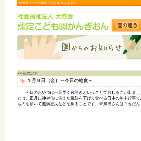
長野県上田市の認定こども園 かんぎおん
<< 前の記事
１月９日（金）～今日の給食～
今日のおやつは一足早く鏡開きということでおしるこが出まし
とは、正月に神や仏に供えた鏡餅を下げて食べる日本の年中行事で
ものを頂いて無病息災などを祈ることです。未満児さんは白玉だん