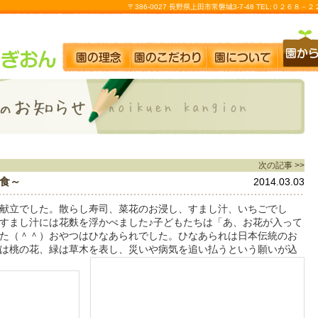
〒386-0027 長野県上田市常磐城3-7-48 TEL:０２６８
次の記事 >>
食～
2014.03.03
献立でした。散らし寿司、菜花のお浸し、すまし汁、いちごでし
すまし汁には花麩を浮かべました♪子どもたちは「あ、お花が入って
た（＾＾）おやつはひなあられでした。ひなあられは日本伝統のお
は桃の花、緑は草木を表し、災いや病気を追い払うという願いが込