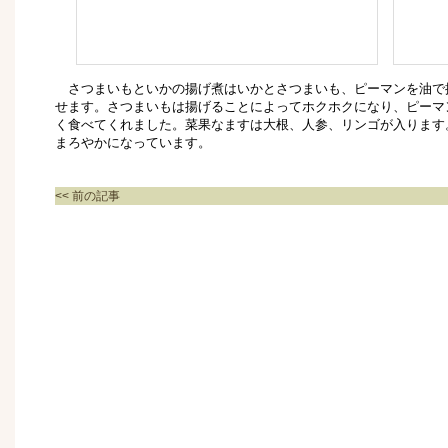
さつまいもといかの揚げ煮はいかとさつまいも、ピーマンを油で
せます。さつまいもは揚げることによってホクホクになり、ピーマ
く食べてくれました。菜果なますは大根、人参、リンゴが入ります
まろやかになっています。
<< 前の記事