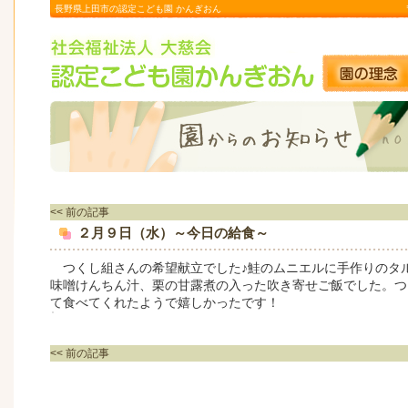
長野県上田市の認定こども園 かんぎおん
<< 前の記事
２月９日（水）～今日の給食～
つくし組さんの希望献立でした♪鮭のムニエルに手作りのタ
味噌けんちん汁、栗の甘露煮の入った吹き寄せご飯でした。つ
て食べてくれたようで嬉しかったです！
<< 前の記事