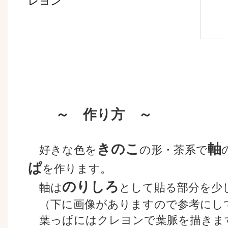
レヨン
～ 作り方 ～
きのこ
軸
好きな色を
の形・茶系で
ぱ
を作ります。
のりしろ
軸は
として貼る部分を少
（下に画像がありますので参考にし
葉っぱにはクレヨンで葉脈を描きま