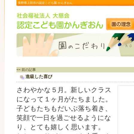
長野県上田市の認定こども園 かんぎおん
<< 前の記事
進級した喜び
さわやかな５月。新しいクラス
になって１ヶ月がたちました。
子どもたちもだいぶ落ち着き、
笑顔で一日を過ごせるようにな
り、とても嬉しく思います。