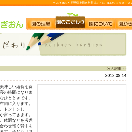
〒386-0027 長野県上田市常磐城3-7-48 TEL:０２６８
次の記事 >>
2012.09.14
美味しい給食を食
寝の時間になりま
なひとときです。
布団に入ります。
、トントンし
か言ってきます。
、体調などを考慮
合わせ軽く背中を
ます。子どもはほ