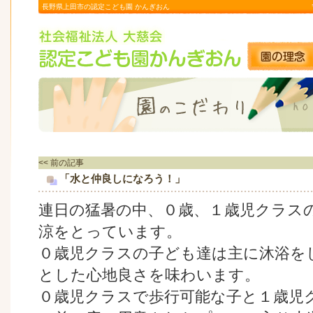
長野県上田市の認定こども園 かんぎおん
<< 前の記事
「水と仲良しになろう！」
連日の猛暑の中、０歳、１歳児クラス
涼をとっています。
０歳児クラスの子ども達は主に沐浴を
とした心地良さを味わいます。
０歳児クラスで歩行可能な子と１歳児