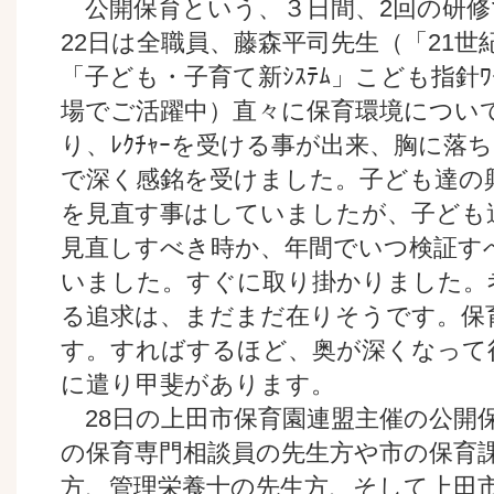
公開保育という、３日間、2回の研修
22日は全職員、藤森平司先生（「21世
「子ども・子育て新ｼｽﾃﾑ」こども指針ﾜｰ
場でご活躍中）直々に保育環境につい
り、ﾚｸﾁｬｰを受ける事が出来、胸に落
で深く感銘を受けました。子ども達の
を見直す事はしていましたが、子ども
見直しすべき時か、年間でいつ検証すべ
いました。すぐに取り掛かりました。
る追求は、まだまだ在りそうです。保
す。すればするほど、奥が深くなって
に遣り甲斐があります。
28日の上田市保育園連盟主催の公開
の保育専門相談員の先生方や市の保育
方、管理栄養士の先生方、そして上田