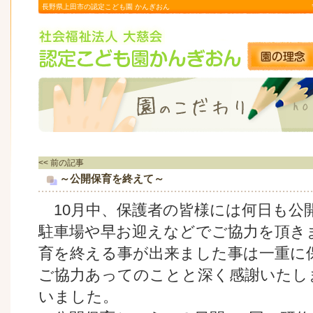
長野県上田市の認定こども園 かんぎおん
<< 前の記事
～公開保育を終えて～
10月中、保護者の皆様には何日も公
駐車場や早お迎えなどでご協力を頂き
育を終える事が出来ました事は一重に
ご協力あってのことと深く感謝いたし
いました。