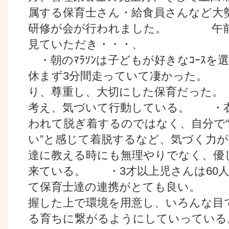
属する保育士さん・給食員さんなど大
研修が会が行われました。 午前
見ていただき・・・、
・朝のﾏﾗｿﾝは子どもが好きなｺｰｽを選
休まず3分間走っていて凄かった。 
り、尊重し、大切にした保育だった
考え、気づいて行動している。 ・
われて脱ぎ着するのではなく、自分で“
い”と感じて着脱するなど、気づく力
達に教える時にも無理やりでなく、優
来ている。 ・3才以上児さんは60人が
て保育士達の連携がとても良い。 
握した上で環境を用意し、いろんな目
る育ちに繋がるようにしていってい