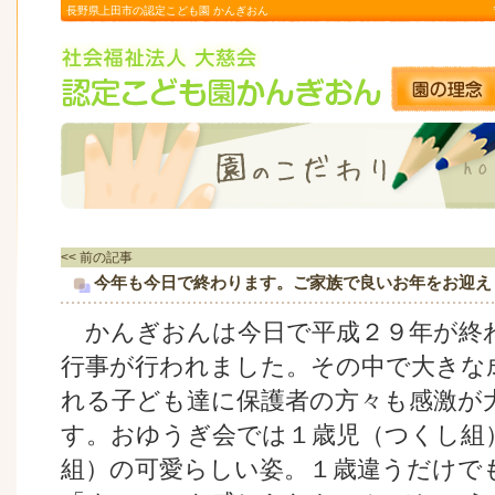
長野県上田市の認定こども園 かんぎおん
<< 前の記事
今年も今日で終わります。ご家族で良いお年をお迎え
かんぎおんは今日で平成２９年が終
行事が行われました。その中で大き
れる子ども達に保護者の方々も感激が
す。おゆうぎ会では１歳児（つくし組
組）の可愛らしい姿。１歳違うだけで