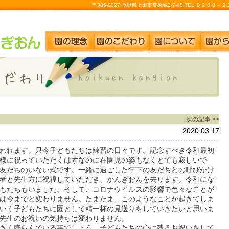
〒386-0027 長野県上田市常磐城3-7-48 TEL:０２６８
次の記事 >>
2020.03.17
われます。只今子どもたちは練習の日々です。記念すべき令和最初
様に祝っていただくはずなのに在園児の姿もなくとても寂しいで
友だちのいない式です。一緒に過ごした年下の友だちとの呼びかけ
者と先生方に祝福していただき、かんぎおんを去ります。令和にな
もたちもいました。そして、コロナウイルスの影響で色々なことが
は今までと変わりません。たまたま、このようなことが起きてしま
いく子どもたちに園として精一杯の見送りをしていきたいと思いま
先生のお祝いの気持ちは変わりません。
きく膨らんでいる事でしょう。子どもたちの心に残るお祝いをして