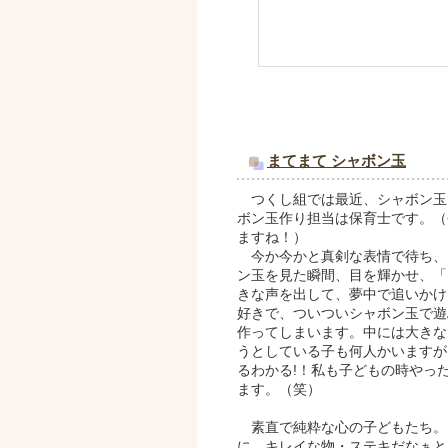
まてまて シャボン玉
つくし組では最近、シャボン玉
ボン玉作り担当は保育士です。（
ますね！）
今か今かと真剣な表情で待ち、
ン玉を見た瞬間、目を輝かせ、「
きな声を出して、夢中で追いかけ
好きで、ついついシャボン玉で遊
作ってしまいます。中には大きな
うとしている子も何人かいますが
るわかる!！私も子どもの時やっ
ます。（笑）
素直で純粋な心の子どもたち。
に、キレイな物・ステキだなぁと